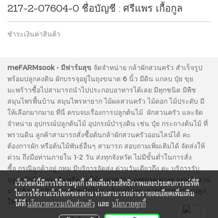
217-2-07604-0 ชื่อบัญชี : ศรีแพร เกื้อกูล
ชำระเงินค่าสินค้า
meFARMsook - มีฟาร์มสุข
จัดจำหน่าย กล้าผักสวนครัว สำเร็จรูป
พร้อมปลูกลงดิน ผักบรรจุอยู่ในถุงขนาด 6 นิ้ว มีดิน แกลบ ปุ๋ย ขุย
มะพร้าวซื้อไปสามารถนำไปประกอบอาหารได้เลย มีทุกชนิด มีพืช
สมุนไพรพื้นบ้าน สมุนไพรหายาก ไม้ผลสวนครัว ไม้ดอก ไม้ประดับ มี
ให้เลือกมากมาย ที่นี่ ครบจบเรื่องการปลูกต้นไม้ ผักสวนครัว และจัด
จำหน่าย อุปกรณ์ปลูกต้นไม้ อุปกรณ์บำรุงดิน เช่น ปุ๋ย กระถางต้นไม้ ที่
พรวนดิน ลูกค้าสามารถสั่งซื้อต้นกล้าผักสวนครัวออนไลน์ได้ คะ
ต้องการผัก หรือต้นไม้พันธ์อื่นๆ สามารถ สอบถามเพิ่มเติมได้ จัดส่งให้
ด่วน ถึงมือท่านภายใน 1-2 วัน ส่งทุกจังหวัด ไม่มีขั้นต่ำในการสั่ง
ซื้อ กรณีลูกค้าอยู่ กทม มีบริการจัดส่ง ด่วนวันเดียวถึง คะ บริการรับ
ปลูกกล้าผักสวนครัว หรือ ต้นไม้ตามฤดูกาล เทศกาล ต่างๆ แบบจำนวน
เว็บไซต์นี้มีการใช้งานคุกกี้ เพื่อเพิ่มประสิทธิภาพและประสบการณ์ที่ดี
มาก ต้องการผักสวนครัวชนิดไหน แจ้งมาได้คะ เราบริการเพราะปลูก
ในการใช้งานเว็บไซต์ของท่าน ท่านสามารถอ่านรายละเอียดเพิ่มเติม
ให้นะคะ
ได้ที่
นโยบายความเป็นส่วนตัว
และ
นโยบายคุกกี้