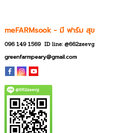
meFARMsook -
มี ฟาร์ม สุข
096 149 1569
ID line: @662zeevg
greenfarmpeary@gmail.com
@662zeevg