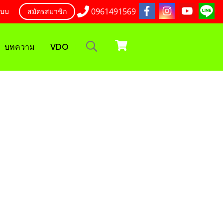
0961491569
ะบบ
สมัครสมาชิก
บทความ
VDO