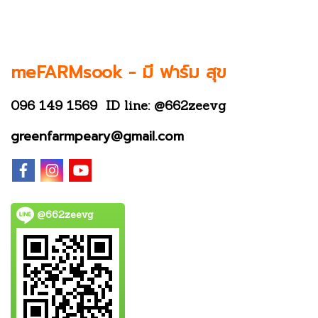
meFARMsook -
มี ฟาร์ม สุข
096 149 1569
ID line: @662zeevg
greenfarmpeary@gmail.com
@662zeevg