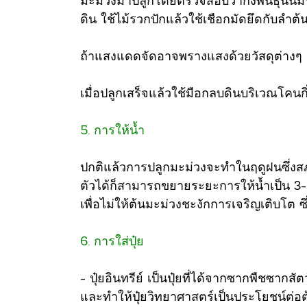
มะม่วงมาปลูกโดยตรวจสอบว่ากิ่งพันธุ์นั้
ดิน ใช้ไม้รวกปักแล้วใช้เชือกมัดยึดกับลำต้
ถ้าแสงแดดจัดอาจพรางแสงด้วยวัสดุต่าง
เมื่อปลูกเสร็จแล้วใช้มือกลบดินบริเวณโคนกิ
5. การให้น้ำ
ปกติแล้วการปลูกมะม่วงจะทำในฤดูฝนซึ่งสภา
ตัวได้ก็สามารถขยายระยะการให้น้ำเป็น 3-5
เพื่อไม่ให้ต้นมะม่วงชะงักการเจริญเติบโต ซ
6. การใส่ปุ๋ย
- ปุ๋ยอินทรีย์ เป็นปุ๋ยที่ได้จากซากพืชซาก
และทำให้ปุ๋ยวิทยาศาสตร์เป็นประโยชน์ต่อต้น