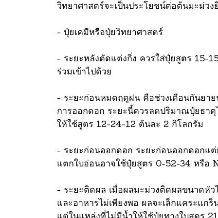
วิทยาศาสตร์จะเป็นประโยชน์ต่อต้นมะม่วงยิ่
- ปุ๋ยเคมีหรือปุ๋ยวิทยาศาสตร์
- ระยะหลังตัดแต่งกิ่ง ควรใส่ปุ๋ยสูตร 15-1
ร่วมเข้าไปด้วย
- ระยะก่อนหมดฤดูฝน คือช่วงเดือนกันยายนถ
การออกดอก ระยะนี้ควรลดปริมาณปุ๋ยธาตุไ
ให้ใช้สูตร 12-24-12 ต้นละ 2 กิโลกรัม
- ระยะก่อนออกดอก ระยะก่อนออกดอกแต่ยังไ
แตกใบอ่อนอาจใช้ปุ๋ยสูตร 0-52-34 หรือ N
- ระยะติดผล เมื่อผลมะม่วงติดผลขนาดหัวไม
และอาหารไม่เพียงพอ ผลจะเล็กแคระแกร็น ใ
แต่ในแหล่งที่ไม่มีน้ำให้ใช้ปุ๋ยทางใบสูต