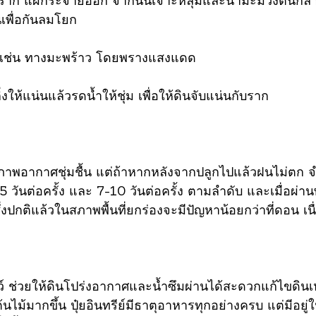
นมีราก แผ่กระจายออก จากนั้นเจาะหลุมและนำมะม่วงต้นกล้
นเพื่อกันลมโยก
ๆ เช่น ทางมะพร้าว โดยพรางแสงแดด
่งให้แน่นแล้วรดน้ำให้ชุ่ม เพื่อให้ดินจับแน่นกับราก
พอากาศชุ่มชื้น แต่ถ้าหากหลังจากปลูกไปแล้วฝนไม่ตก จำเป
 วันต่อครั้ง และ 7-10 วันต่อครั้ง ตามลำดับ และเมื่อผ่า
ึ่งปกติแล้วในสภาพพื้นที่ยกร่องจะมีปัญหาน้อยกว่าที่ดอน เนื
สัตว์ ช่วยให้ดินโปร่งอากาศและน้ำซึมผ่านได้สะดวกแก้ไขดินเห
ไม้มากขึ้น ปุ๋ยอินทรีย์มีธาตุอาหารทุกอย่างครบ แต่มีอยู่ใน