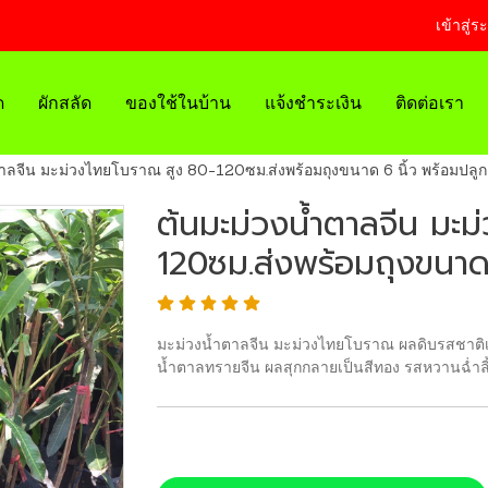
เข้าสู่ร
ด
ผักสลัด
ของใช้ในบ้าน
แจ้งชำระเงิน
ติดต่อเรา
าลจีน มะม่วงไทยโบราณ สูง 80-120ซม.ส่งพร้อมถุงขนาด 6 นิ้ว พร้อมปลู
ต้นมะม่วงน้ำตาลจีน มะ
120ซม.ส่งพร้อมถุงขนาด
มะม่วงน้ำตาลจีน มะม่วงไทยโบราณ ผลดิบรสชาติเ
น้ำตาลทรายจีน ผลสุกกลายเป็นสีทอง รสหวานฉ่ำลิ้