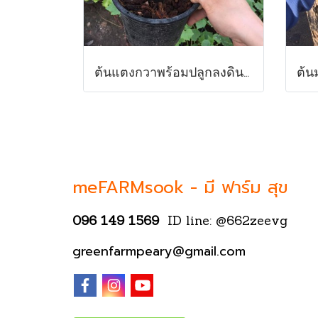
ต้นแตงกวาพร้อมปลูกลงดิน ส่งพร้อมกระถาง6นิ้ว สูง 10-20 ซม.พร้อมส่ง
meFARMsook -
มี ฟาร์ม สุข
096 149 1569
ID line: @662zeevg
greenfarmpeary@gmail.com