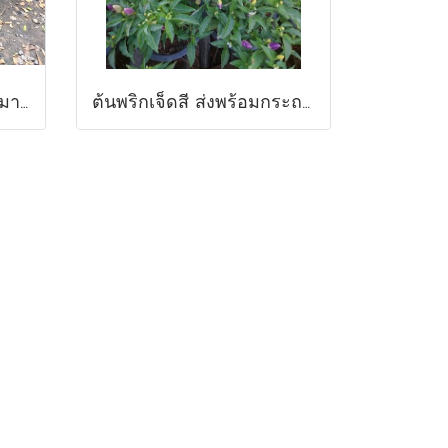
ต้นมะกรูดกิ่งตอน ส่งประมาณ80-120ซม.ส่งพร้อมถุงขนาด6นิ้ว พร้อมปลูกลงดิน
ต้นพริกเจ็ดสี ส่งพร้อมกระถาง 8 นิ้ว สูง 10-30 ซม.กินได้ ประดับได้ พร้อมปลูกลงดิน