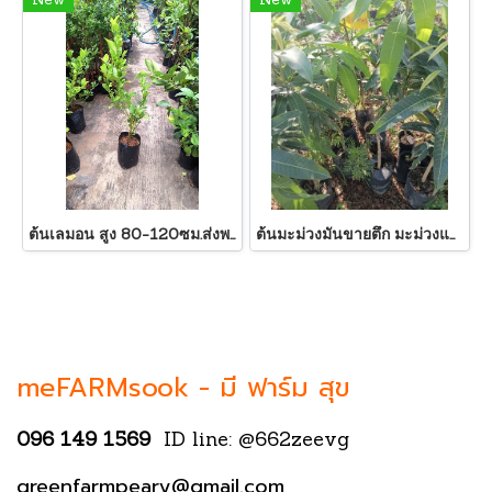
New
New
ต้นเลมอน สูง 80-120ซม.ส่งพร้อมถุงขนาด 6 นิ้ว พร้อมปลูกลงดิน
ต้นมะม่วงมันขายตึก มะม่วงแขกขายตึก 80-120ซม.ส่งพร้อมถุงขนาด 6 นิ้ว พร้อมปลูกลงดิน
meFARMsook -
มี ฟาร์ม สุข
096 149 1569
ID line: @662zeevg
greenfarmpeary@gmail.com