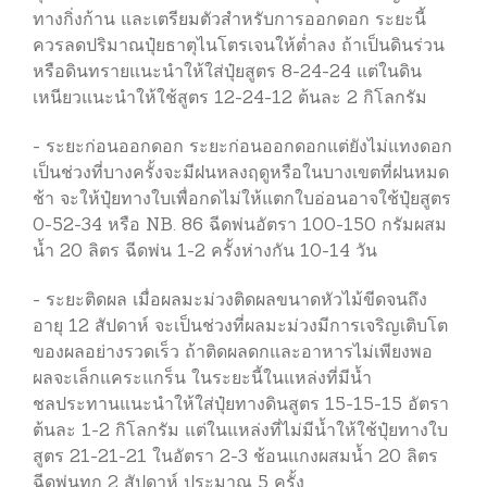
ทางกิ่งก้าน และเตรียมตัวสำหรับการออกดอก ระยะนี้
ควรลดปริมาณปุ๋ยธาตุไนโตรเจนให้ต่ำลง ถ้าเป็นดินร่วน
หรือดินทรายแนะนำให้ใส่ปุ๋ยสูตร 8-24-24 แต่ในดิน
เหนียวแนะนำให้ใช้สูตร 12-24-12 ต้นละ 2 กิโลกรัม
- ระยะก่อนออกดอก ระยะก่อนออกดอกแต่ยังไม่แทงดอก
เป็นช่วงที่บางครั้งจะมีฝนหลงฤดูหรือในบางเขตที่ฝนหมด
ช้า จะให้ปุ๋ยทางใบเพื่อกดไม่ให้แตกใบอ่อนอาจใช้ปุ๋ยสูตร
0-52-34 หรือ NB. 86 ฉีดพ่นอัตรา 100-150 กรัมผสม
น้ำ 20 ลิตร ฉีดพ่น 1-2 ครั้งห่างกัน 10-14 วัน
- ระยะติดผล เมื่อผลมะม่วงติดผลขนาดหัวไม้ขีดจนถึง
อายุ 12 สัปดาห์ จะเป็นช่วงที่ผลมะม่วงมีการเจริญเติบโต
ของผลอย่างรวดเร็ว ถ้าติดผลดกและอาหารไม่เพียงพอ
ผลจะเล็กแคระแกร็น ในระยะนี้ในแหล่งที่มีน้ำ
ชลประทานแนะนำให้ใส่ปุ๋ยทางดินสูตร 15-15-15 อัตรา
ต้นละ 1-2 กิโลกรัม แต่ในแหล่งที่ไม่มีน้ำให้ใช้ปุ๋ยทางใบ
สูตร 21-21-21 ในอัตรา 2-3 ช้อนแกงผสมน้ำ 20 ลิตร
ฉีดพ่นทุก 2 สัปดาห์ ประมาณ 5 ครั้ง