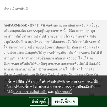
ชำระเงินค่าสินค้า
meFARMsook - มีฟาร์มสุข
จัดจำหน่าย กล้าผักสวนครัว สำเร็จรูป
พร้อมปลูกลงดิน ผักบรรจุอยู่ในถุงขนาด 6 นิ้ว มีดิน แกลบ ปุ๋ย ขุย
มะพร้าวซื้อไปสามารถนำไปประกอบอาหารได้เลย มีทุกชนิด มีพืช
สมุนไพรพื้นบ้าน สมุนไพรหายาก ไม้ผลสวนครัว ไม้ดอก ไม้ประดับ มี
ให้เลือกมากมาย ที่นี่ ครบจบเรื่องการปลูกต้นไม้ ผักสวนครัว และจัด
จำหน่าย อุปกรณ์ปลูกต้นไม้ อุปกรณ์บำรุงดิน เช่น ปุ๋ย กระถางต้นไม้ ที่
พรวนดิน ลูกค้าสามารถสั่งซื้อต้นกล้าผักสวนครัวออนไลน์ได้ คะ
ต้องการผัก หรือต้นไม้พันธ์อื่นๆ สามารถ สอบถามเพิ่มเติมได้ จัดส่งให้
ด่วน ถึงมือท่านภายใน 1-2 วัน ส่งทุกจังหวัด ไม่มีขั้นต่ำในการสั่ง
ซื้อ กรณีลูกค้าอยู่ กทม มีบริการจัดส่ง ด่วนวันเดียวถึง คะ บริการรับ
ปลูกกล้าผักสวนครัว หรือ ต้นไม้ตามฤดูกาล เทศกาล ต่างๆ แบบจำนวน
เว็บไซต์นี้มีการใช้งานคุกกี้ เพื่อเพิ่มประสิทธิภาพและประสบการณ์ที่ดี
มาก ต้องการผักสวนครัวชนิดไหน แจ้งมาได้คะ เราบริการเพราะปลูก
ในการใช้งานเว็บไซต์ของท่าน ท่านสามารถอ่านรายละเอียดเพิ่มเติม
ให้นะคะ
ได้ที่
นโยบายความเป็นส่วนตัว
และ
นโยบายคุกกี้
ผู้เข้าชมวันนี้
1,170
ตั้งค่าคุกกี้
ยอมรับทั้งหมด
สั่งซื้อสินค้า