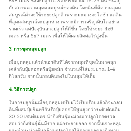
8x8 เมตร ซึ่งจะปลูกได้ไร่ละประมาณ 16-25 ต้น ขึ้นอยู่
กับสภาพความอุดมสมบูรณ์ของดิน โดยดินที่มีความอุดม
สมบูรณ์ต่ำจะใช้ระยะปลูกถี่ เพราะมะม่วงจะโตช้า แต่ดิน
ที่อุดมสมบูรณ์จะปลูกห่าง เพราะมีการเจริญเติบโตอย่าง
รวดเร็ว แต่ปัจจุบันอาจปลูกให้ถี่ขึ้น โดยใช้ระยะ 4x6
เมตร หรือ 5x7 เมตร เพื่อให้ได้ผลผลิตต่อไร่สูงขึ้น
3. การขุดหลุมปลูก
เมื่อขุดหลุมแล้วนำเอาดินที่ได้จากหลุมที่ขุดนั้นมาคลุก
เคล้ากับปุ๋ยคอกหรือปุ๋ยหมัก จำนวนที่ใส่ประมาณ 1-4
กิโลกรัม จากนั้นกลบดินลงไปในหลุมให้เต็ม
4. วิธีการปลูก
ในการปลูกนั้นเมื่อขุดหลุมเตรียมไว้เรียบร้อยแล้วก็จะกลบ
ดินที่ผสมปุ๋ยอินทรีย์หรือปุ๋ยคอกให้พูนสูงกว่าระดับดินเดิม
20-30 เซนติเมตร นำกิ่งพันธุ์มะม่วงมาปลูกโดยตรวจ
สอบว่ากิ่งพันธุ์นั้นมีราก แผ่กระจายออก จากนั้นเจาะหลุม
และนำมะม่วงต้นกล้าลงปลูกโดยให้รอยแผลของกิ่งทาบ