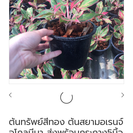
ต้นทรัพย์สีทอง ต้นสยามอเรนจ์
อโกลนีมา ส่งพร้อมกระถาง5นิ้ว