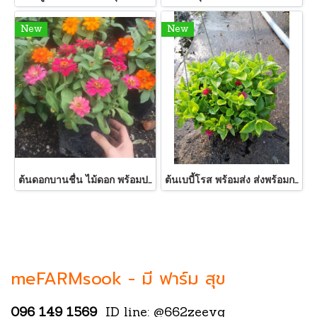
New
New
ต้นดอกบานชื่น ไม้ดอก พร้อมปลูกลงดินส่งพร้อมถุงขนาด6นิ้ว พร้อมส่ง
ต้นเบบี้โรส พร้อมส่ง ส่งพร้อมกระถาง8นิ้ว ต้นไม้แห่งความรัก ต้นไม้มงคล
meFARMsook -
มี ฟาร์ม สุข
096 149 1569
ID line: @662zeevg