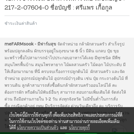
217-2-07604-0 ชื่อบัญชี : ศรีแพร เกื้อกูล
ชำระเงินค่าสินค้า
meFARMsook - มีฟาร์มสุข
จัดจำหน่าย กล้าผักสวนครัว สำเร็จรูป
พร้อมปลูกลงดิน ผักบรรจุอยู่ในถุงขนาด 6 นิ้ว มีดิน แกลบ ปุ๋ย ขุย
มะพร้าวซื้อไปสามารถนำไปประกอบอาหารได้เลย มีทุกชนิด มีพืช
สมุนไพรพื้นบ้าน สมุนไพรหายาก ไม้ผลสวนครัว ไม้ดอก ไม้ประดับ มี
ให้เลือกมากมาย ที่นี่ ครบจบเรื่องการปลูกต้นไม้ ผักสวนครัว และจัด
จำหน่าย อุปกรณ์ปลูกต้นไม้ อุปกรณ์บำรุงดิน เช่น ปุ๋ย กระถางต้นไม้ ที่
พรวนดิน ลูกค้าสามารถสั่งซื้อต้นกล้าผักสวนครัวออนไลน์ได้ คะ
ต้องการผัก หรือต้นไม้พันธ์อื่นๆ สามารถ สอบถามเพิ่มเติมได้ จัดส่งให้
ด่วน ถึงมือท่านภายใน 1-2 วัน ส่งทุกจังหวัด ไม่มีขั้นต่ำในการสั่ง
ซื้อ กรณีลูกค้าอยู่ กทม มีบริการจัดส่ง ด่วนวันเดียวถึง คะ บริการรับ
ปลูกกล้าผักสวนครัว หรือ ต้นไม้ตามฤดูกาล เทศกาล ต่างๆ แบบจำนวน
เว็บไซต์นี้มีการใช้งานคุกกี้ เพื่อเพิ่มประสิทธิภาพและประสบการณ์ที่ดี
มาก ต้องการผักสวนครัวชนิดไหน แจ้งมาได้คะ เราบริการเพราะปลูก
ในการใช้งานเว็บไซต์ของท่าน ท่านสามารถอ่านรายละเอียดเพิ่มเติม
ให้นะคะ
ได้ที่
นโยบายความเป็นส่วนตัว
และ
นโยบายคุกกี้