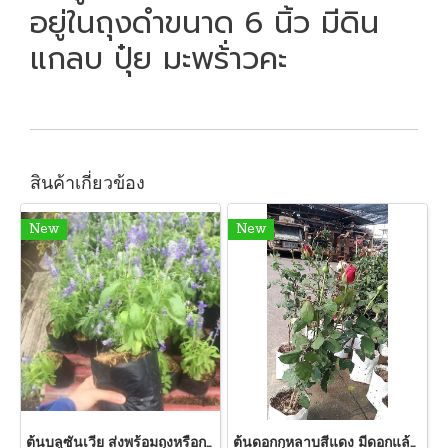
อยู่ในถุงดำขนาด 6 นิ้ว มีดิน
แกลบ ปุ๋ย มะพร้่าวคะ
สินค้าเกี่ยวข้อง
New
New
ต้นบลูซันเวีย ส่งพร้อมถุงหรือกระถางขนาด 6 นิ้วพร้อมปลูกลงดิน
ต้นดอกกุหลาบสีแดง มีดอกแล้ว ดอกตูม พร้อมส่ง