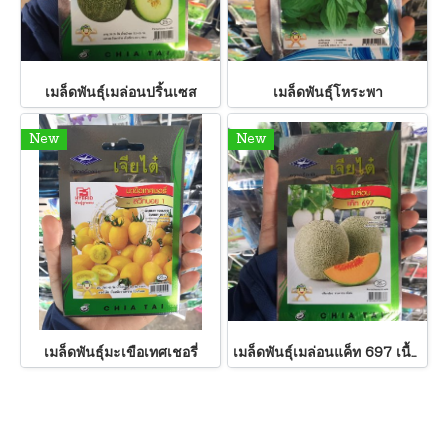
เมล็ดพันธ์ุเมล่อนปริ้นเซส
เมล็ดพันธ์ุโหระพา
New
New
เมล็ดพันธ์ุมะเขือเทศเชอรี่
เมล็ดพันธ์ุเมล่อนแค็ท 697 เนื้อส้ม