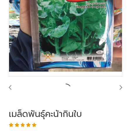
เมล็ดพันธ์ุคะน้ากินใบ