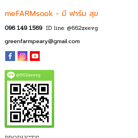
meFARMsook -
มี ฟาร์ม สุข
096 149 1569
ID line: @662zeevg
greenfarmpeary@gmail.com
@662zeevg