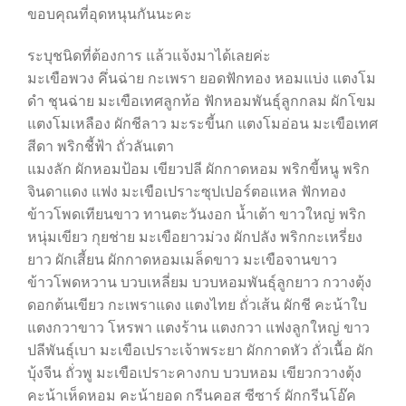
ขอบคุณที่อุดหนุนกันนะคะ
ระบุชนิดที่ต้องการ แล้วแจ้งมาได้เลยค่ะ
มะเขือพวง คึ่นฉ่าย กะเพรา ยอดฟักทอง หอมแบ่ง แตงโม
ดำ ชุนฉ่าย มะเขือเทศลูกท้อ ฟักหอมพันธุ์ลูกกลม ผักโขม
แตงโมเหลือง ผักชีลาว มะระขี้นก แตงโมอ่อน มะเขือเทศ
สีดา พริกชี้ฟ้า ถั่วลันเตา
แมงลัก ผักหอมป้อม เขียวปลี ผักกาดหอม พริกขี้หนู พริก
จินดาแดง แฟง มะเขือเปราะซุปเปอร์ตอแหล ฟักทอง
ข้าวโพดเทียนขาว ทานตะวันงอก น้ำเต้า ขาวใหญ่ พริก
หนุ่มเขียว กุยช่าย มะเขือยาวม่วง ผักปลัง พริกกะเหรี่ยง
ยาว ผักเสี้ยน ผักกาดหอมเมล็ดขาว มะเขือจานขาว
ข้าวโพดหวาน บวบเหลี่ยม บวบหอมพันธุ์ลูกยาว กวางตุ้ง
ดอกต้นเขียว กะเพราแดง แตงไทย ถั่วเส้น ผักชี คะน้าใบ
แตงกวาขาว โหรพา แตงร้าน แตงกวา แฟงลูกใหญ่ ขาว
ปลีพันธุ์เบา มะเขือเปราะเจ้าพระยา ผักกาดหัว ถั่วเนื้อ ผัก
บุ้งจีน ถั่วพู มะเขือเปราะคางกบ บวบหอม เขียวกวางตุ้ง
คะน้าเห็ดหอม คะน้ายอด กรีนคอส ซีซาร์ ผักกรีนโอ๊ค