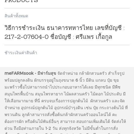
PRODUCTS
สินค้าทั้งหมด
วิธีการชำระเงิน ธนาคารทหารไทย เลขที่บัญชี :
217-2-07604-0 ชื่อบัญชี : ศรีแพร เกื้อกูล
ชำระเงินค่าสินค้า
meFARMsook - มีฟาร์มสุข
จัดจำหน่าย กล้าผักสวนครัว สำเร็จรูป
พร้อมปลูกลงดิน ผักบรรจุอยู่ในถุงขนาด 6 นิ้ว มีดิน แกลบ ปุ๋ย ขุย
มะพร้าวซื้อไปสามารถนำไปประกอบอาหารได้เลย มีทุกชนิด มีพืช
สมุนไพรพื้นบ้าน สมุนไพรหายาก ไม้ผลสวนครัว ไม้ดอก ไม้ประดับ มี
ให้เลือกมากมาย ที่นี่ ครบจบเรื่องการปลูกต้นไม้ ผักสวนครัว และจัด
จำหน่าย อุปกรณ์ปลูกต้นไม้ อุปกรณ์บำรุงดิน เช่น ปุ๋ย กระถางต้นไม้ ที่
พรวนดิน ลูกค้าสามารถสั่งซื้อต้นกล้าผักสวนครัวออนไลน์ได้ คะ
ต้องการผัก หรือต้นไม้พันธ์อื่นๆ สามารถ สอบถามเพิ่มเติมได้ จัดส่งให้
ด่วน ถึงมือท่านภายใน 1-2 วัน ส่งทุกจังหวัด ไม่มีขั้นต่ำในการสั่ง