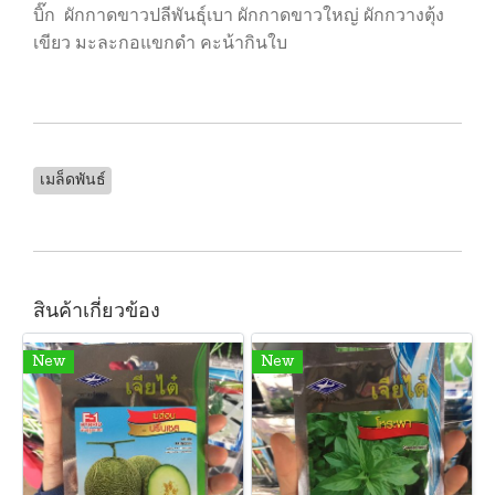
บิ๊ก ผักกาดขาวปลีพันธุ์เบา ผักกาดขาวใหญ่ ผักกวางตุ้ง
เขียว มะละกอแขกดำ คะน้ากินใบ
เมล็ดพันธ์
สินค้าเกี่ยวข้อง
New
New