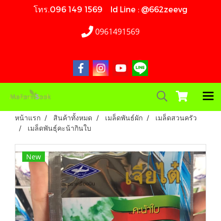
โทร.096 149 1569 Id Line : @662zeevg
0961491569
หน้าแรก
สินค้าทั้งหมด
เมล็ดพันธ์ผัก
เมล็ดสวนครัว
เมล็ดพันธ์ุคะน้ากินใบ
New