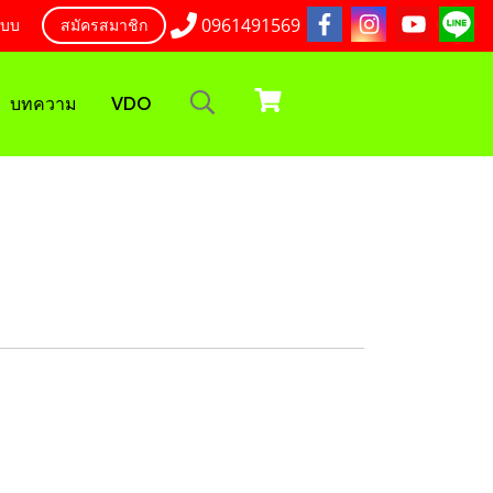
0961491569
ะบบ
สมัครสมาชิก
บทความ
VDO