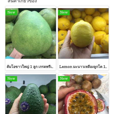
สินค้าเกี่ยวข้อง
New
New
ส้มโอขาวใหญ่ 1 ลูก เกรดพรีเมี่ยม ส่งออก ลกใหญ่หวานอร่อยมากคะ เนื้อขาว ปลอกง่าย ไม่เละ
Lemon มะนาวเหลืองลูกโต 1 ลูก
New
New