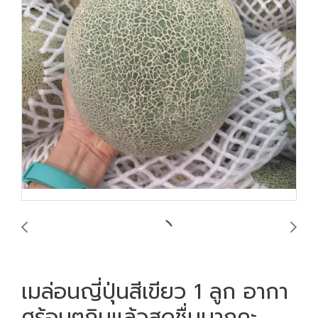
เมล่อนญี่ปุ่นสีเขียว 1 ลูก อากา
ศร้อนๆกินแล้วสดชื่นมากคะ