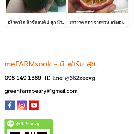
อโวคาโด นิวซีแลนด์ 1 ลูก นำเข้าเกรดพรีเมี่ยม พร้อมส่งคะ
เสาวรด สดๆ จากสวน อร่อยมากๆคะ จะกินกับเกลือ หรือน้ำผึ้ง ก็มีประโยชน์นะคะ
meFARMsook -
มี ฟาร์ม สุข
096 149 1569
ID line: @662zeevg
greenfarmpeary@gmail.com
@662zeevg