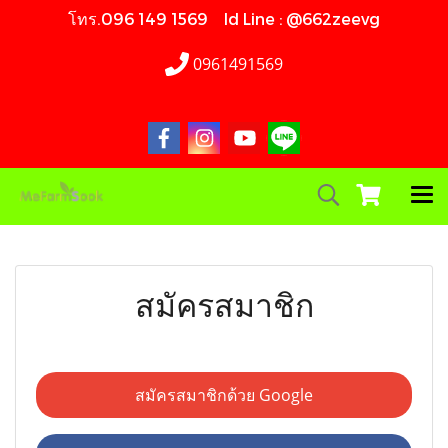
โทร.096 149 1569 Id Line : @662zeevg
0961491569
สมัครสมาชิก
สมัครสมาชิกด้วย Google